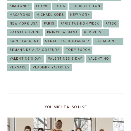
KIM JONES
LOEWE
LOOK
LOUIS VUITTON
MACARONS
MICHAEL KORS
NEW YORK
NEW YORK USA
PARIS
PARIS FASHION WEEK
PATBO
PRAGAL GURUNG
PRINCESA DIANA
RED VELVET
SAINT LAURENT
SARAH JESSICA PARKER
SCHIAPARELLI
SEMANA DE ALTA COSTURA
TORY BURCH
VALENTINE'S DAY
VALENTINES'S DAY
VALENTINO
VERSACE
VLADIMIR YAVACHEV
YOU MIGHT ALSO LIKE