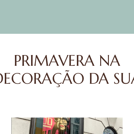
ICAS PARA CONHE
A ARTE VESTÍVEL D
PRIMAVERA NA
ORTOFINO, NA ITÁL
TON COSTA
DECORAÇÃO DA SU
CASA