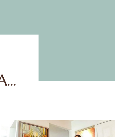
CE
E
IA
A