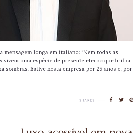
a mensagem longa em italiano: “Nem todas as
 vivem uma espécie de presente eterno que brilha
xa sombras. Estive nesta empresa por 25 anos e, por
HANEL
Os looks do
SENTA SUA
Governors Awar
EÇÃO DE
SHARES
COSTURA ÀS
NS DO RIO
Luxo acessível em nova