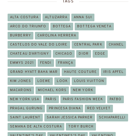
TAGS
ALTA COSTURA
ALTUZARRA
ANNA SUI
ARCO DO TRIUNFO
BOTTEGA
BOTTEGA VENETA
BURBERRY
CAROLINA HERRERA
CASTELOS DO VALE DO LOIRE
CENTRAL PARK
CHANEL
CHATEAU D’ARTIGNY
CHICAGO
DIOR
EDGE
EMMYS 2021
FENDI
FRANÇA
GRAND HYATT BAHA MAR
HAUTE COUTURE
IRIS APFEL
KIM JONES
LOEWE
LOOK
LOUIS VUITTON
MACARONS
MICHAEL KORS
NEW YORK
NEW YORK USA
PARIS
PARIS FASHION WEEK
PATBO
PRAGAL GURUNG
PRINCESA DIANA
RED VELVET
SAINT LAURENT
SARAH JESSICA PARKER
SCHIAPARELLI
SEMANA DE ALTA COSTURA
TORY BURCH
VALENTINE'S DAY
VALENTINES'S DAY
VALENTINO