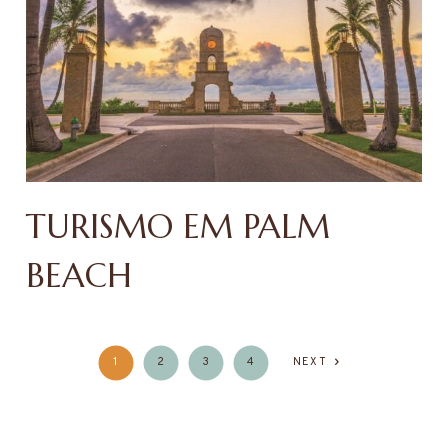
TURISMO EM PALM
BEACH
1
2
3
4
NEXT