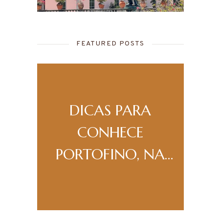
FEATURED POSTS
A
DICAS PARA
A
DA
CONHECE
PORTOFINO, NA
ITÁLIA