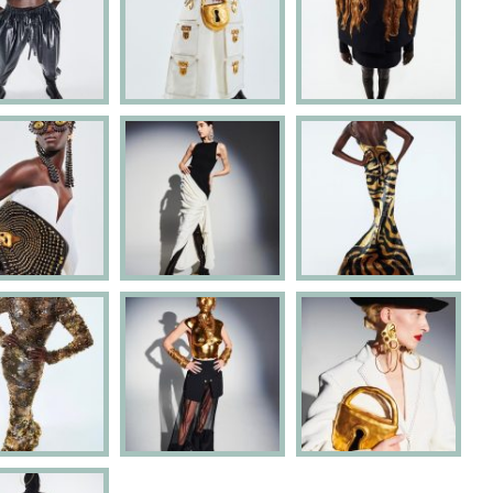
PRIMAVERA N
E VESTÍVEL
DECORAÇÃO 
ON COSTA
SUA CASA