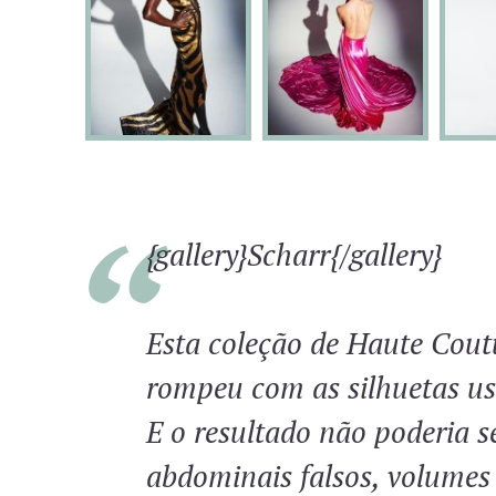
{gallery}Scharr{/gallery}
Esta coleção de Haute Cout
rompeu com as silhuetas usu
E o resultado não poderia s
abdominais falsos, volumes 