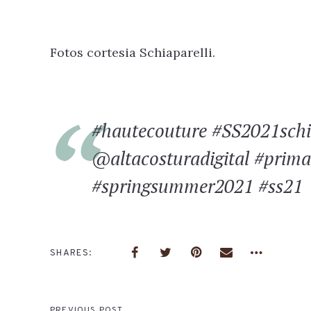
Fotos cortesia Schiaparelli.
#hautecouture #SS2021schi
@altacosturadigital #prim
#springsummer2021 #ss21
SHARES
PREVIOUS POST