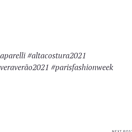
aparelli #altacostura2021
averaverão2021 #parisfashionweek
NEXT POS