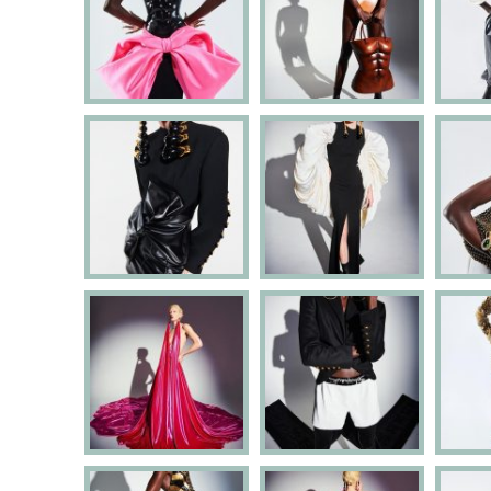
A ART
DE T