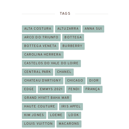
TAGS
ALTA COSTURA
ALTUZARRA
ANNA SUI
ARCO DO TRIUNFO
BOTTEGA
BOTTEGA VENETA
BURBERRY
CAROLINA HERRERA
CASTELOS DO VALE DO LOIRE
CENTRAL PARK
CHANEL
CHATEAU D’ARTIGNY
CHICAGO
DIOR
EDGE
EMMYS 2021
FENDI
FRANÇA
GRAND HYATT BAHA MAR
HAUTE COUTURE
IRIS APFEL
KIM JONES
LOEWE
LOOK
LOUIS VUITTON
MACARONS