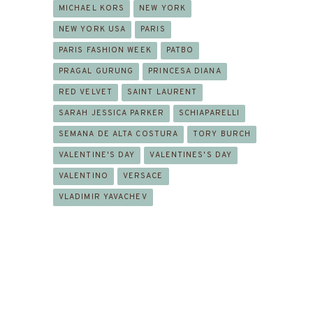
MICHAEL KORS
NEW YORK
NEW YORK USA
PARIS
PARIS FASHION WEEK
PATBO
PRAGAL GURUNG
PRINCESA DIANA
RED VELVET
SAINT LAURENT
SARAH JESSICA PARKER
SCHIAPARELLI
SEMANA DE ALTA COSTURA
TORY BURCH
VALENTINE'S DAY
VALENTINES'S DAY
VALENTINO
VERSACE
VLADIMIR YAVACHEV