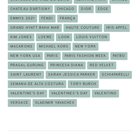
CHATEAU D’ARTIGNY
CHICAGO
DIOR
EDGE
EMMYS 2021
FENDI
FRANÇA
GRAND HYATT BAHA MAR
HAUTE COUTURE
IRIS APFEL
KIM JONES
LOEWE
LOOK
LOUIS VUITTON
MACARONS
MICHAEL KORS
NEW YORK
NEW YORK USA
PARIS
PARIS FASHION WEEK
PATBO
PRAGAL GURUNG
PRINCESA DIANA
RED VELVET
SAINT LAURENT
SARAH JESSICA PARKER
SCHIAPARELLI
SEMANA DE ALTA COSTURA
TORY BURCH
VALENTINE'S DAY
VALENTINES'S DAY
VALENTINO
VERSACE
VLADIMIR YAVACHEV