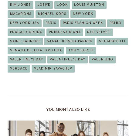
KIM JONES
LOEWE
LOOK
LOUIS VUITTON
MACARONS
MICHAEL KORS
NEW YORK
NEW YORK USA
PARIS
PARIS FASHION WEEK
PATBO
PRAGAL GURUNG
PRINCESA DIANA
RED VELVET
SAINT LAURENT
SARAH JESSICA PARKER
SCHIAPARELLI
SEMANA DE ALTA COSTURA
TORY BURCH
VALENTINE'S DAY
VALENTINES'S DAY
VALENTINO
VERSACE
VLADIMIR YAVACHEV
YOU MIGHT ALSO LIKE