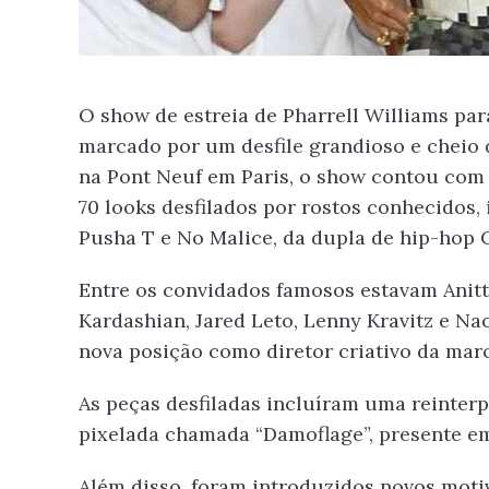
O show de estreia de Pharrell Williams par
marcado por um desfile grandioso e cheio 
na Pont Neuf em Paris, o show contou com
70 looks desfilados por rostos conhecidos, 
Pusha T e No Malice, da dupla de hip-hop C
Entre os convidados famosos estavam Anitta
Kardashian, Jared Leto, Lenny Kravitz e N
nova posição como diretor criativo da mar
As peças desfiladas incluíram uma reinter
pixelada chamada “Damoflage”, presente em 
Além disso, foram introduzidos novos moti