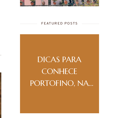
FEATURED POSTS
A
DICAS PARA
A
DA
CONHECE
PORTOFINO, NA
ITÁLIA