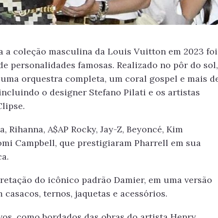
a a coleção masculina da Louis Vuitton em 2023 foi
de personalidades famosas. Realizado no pôr do sol,
 uma orquestra completa, um coral gospel e mais d
incluindo o designer Stefano Pilati e os artistas
lipse.
, Rihanna, A$AP Rocky, Jay-Z, Beyoncé, Kim
aomi Campbell, que prestigiaram Pharrell em sua
ca.
pretação do icônico padrão Damier, em uma versão
casacos, ternos, jaquetas e acessórios.
vos, como bordados das obras do artista Henry