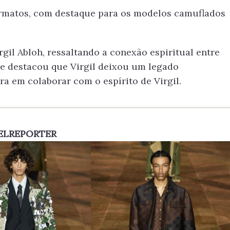
ormatos, com destaque para os modelos camuflados
il Abloh, ressaltando a conexão espiritual entre
le destacou que Virgil deixou um legado
ra em colaborar com o espírito de Virgil.
PRIMAVERA N
E VESTÍVEL
ELREPORTER
DECORAÇÃO 
ON COSTA
SUA CASA