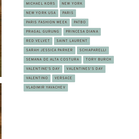
MICHAEL KORS
NEW YORK
NEW YORK USA
PARIS
PARIS FASHION WEEK
PATBO
PRAGAL GURUNG
PRINCESA DIANA
RED VELVET
SAINT LAURENT
SARAH JESSICA PARKER
SCHIAPARELLI
SEMANA DE ALTA COSTURA
TORY BURCH
VALENTINE'S DAY
VALENTINES'S DAY
VALENTINO
VERSACE
VLADIMIR YAVACHEV