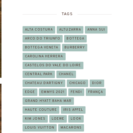
TAGS
ALTA COSTURA
ALTUZARRA
ANNA SUI
ARCO DO TRIUNFO
BOTTEGA
BOTTEGA VENETA
BURBERRY
CAROLINA HERRERA
CASTELOS DO VALE DO LOIRE
CENTRAL PARK
CHANEL
CHATEAU D’ARTIGNY
CHICAGO
DIOR
EDGE
EMMYS 2021
FENDI
FRANÇA
GRAND HYATT BAHA MAR
HAUTE COUTURE
IRIS APFEL
KIM JONES
LOEWE
LOOK
LOUIS VUITTON
MACARONS