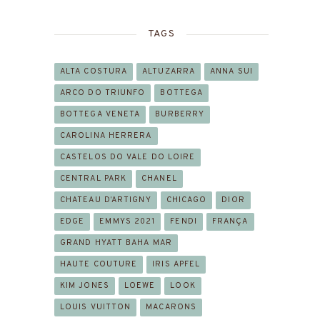
TAGS
ALTA COSTURA
ALTUZARRA
ANNA SUI
ARCO DO TRIUNFO
BOTTEGA
BOTTEGA VENETA
BURBERRY
CAROLINA HERRERA
CASTELOS DO VALE DO LOIRE
CENTRAL PARK
CHANEL
CHATEAU D’ARTIGNY
CHICAGO
DIOR
EDGE
EMMYS 2021
FENDI
FRANÇA
GRAND HYATT BAHA MAR
HAUTE COUTURE
IRIS APFEL
KIM JONES
LOEWE
LOOK
LOUIS VUITTON
MACARONS