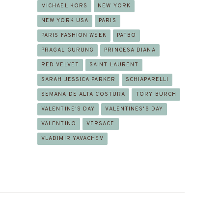
MICHAEL KORS
NEW YORK
NEW YORK USA
PARIS
PARIS FASHION WEEK
PATBO
PRAGAL GURUNG
PRINCESA DIANA
RED VELVET
SAINT LAURENT
SARAH JESSICA PARKER
SCHIAPARELLI
SEMANA DE ALTA COSTURA
TORY BURCH
VALENTINE'S DAY
VALENTINES'S DAY
VALENTINO
VERSACE
VLADIMIR YAVACHEV