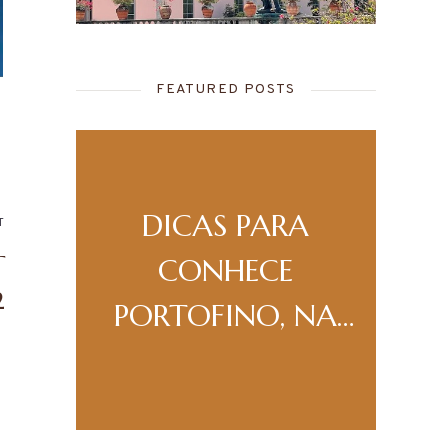
FEATURED POSTS
A
DICAS PARA
T
A
T
DA
CONHECE
2
PORTOFINO, NA
ITÁLIA