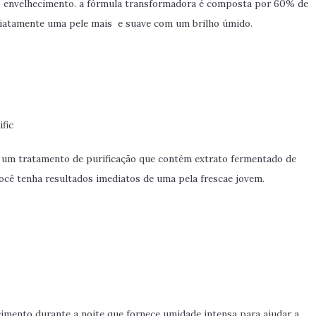
o envelhecimento. a fórmula transformadora é composta por 60% de
ediatamente uma pele mais
e suave com um brilho úmido.
fic
o um tratamento de purificação que contém extrato fermentado de
ocê tenha resultados imediatos de uma pela frescae jovem.
imento durante a noite que fornece umidade intensa para ajudar a