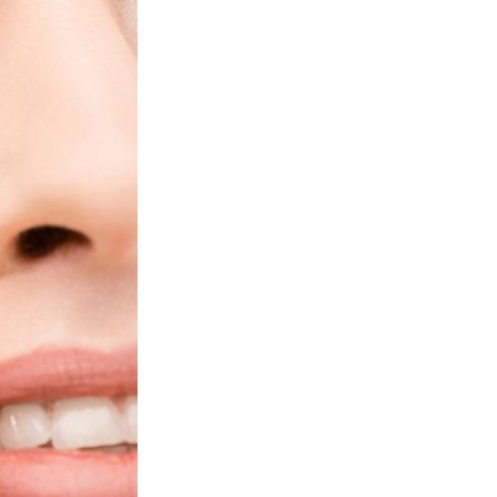
PRIMAVERA N
E VESTÍVEL
DECORAÇÃO 
ON COSTA
SUA CASA