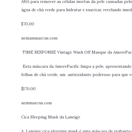
AHA para remover as células mortas da pele causadas pel
água de chá verde para hidratar e suavizar, revelando im
$70.00
neinammarcus.com
TIME RESPONSE
Vintage Wash Off Masque da AmorePaci
E
sta máscara da AmorePacific limpa a pele, apresentand
folhas de chá verde, um antioxidante poderoso para que v
$170.00
neinmarcus.com
Cica Sleeping Mask da Laneige
A Laneige cica sleeping mask é uma máscara de reabastec