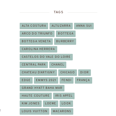
TAGS
ALTA COSTURA
ALTUZARRA
ANNA SUI
ARCO DO TRIUNFO
BOTTEGA
BOTTEGA VENETA
BURBERRY
CAROLINA HERRERA
CASTELOS DO VALE DO LOIRE
CENTRAL PARK
CHANEL
CHATEAU D’ARTIGNY
CHICAGO
DIOR
EDGE
EMMYS 2021
FENDI
FRANÇA
GRAND HYATT BAHA MAR
HAUTE COUTURE
IRIS APFEL
KIM JONES
LOEWE
LOOK
e
LOUIS VUITTON
MACARONS