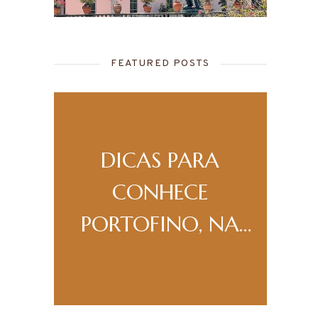
FEATURED POSTS
A
DICAS PARA
A
DA
CONHECE
PORTOFINO, NA
ITÁLIA