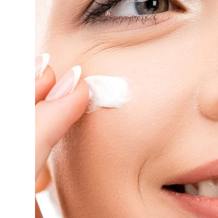
A ART
DE T