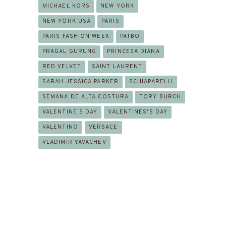
MICHAEL KORS
NEW YORK
NEW YORK USA
PARIS
PARIS FASHION WEEK
PATBO
PRAGAL GURUNG
PRINCESA DIANA
RED VELVET
SAINT LAURENT
SARAH JESSICA PARKER
SCHIAPARELLI
SEMANA DE ALTA COSTURA
TORY BURCH
VALENTINE'S DAY
VALENTINES'S DAY
VALENTINO
VERSACE
VLADIMIR YAVACHEV