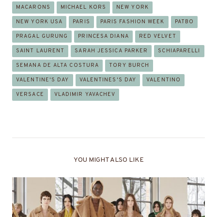
MACARONS
MICHAEL KORS
NEW YORK
NEW YORK USA
PARIS
PARIS FASHION WEEK
PATBO
PRAGAL GURUNG
PRINCESA DIANA
RED VELVET
SAINT LAURENT
SARAH JESSICA PARKER
SCHIAPARELLI
SEMANA DE ALTA COSTURA
TORY BURCH
VALENTINE'S DAY
VALENTINES'S DAY
VALENTINO
VERSACE
VLADIMIR YAVACHEV
YOU MIGHT ALSO LIKE