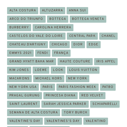
ALTA COSTURA
ALTUZARRA
ANNA SUI
ARCO DO TRIUNFO
BOTTEGA
BOTTEGA VENETA
BURBERRY
CAROLINA HERRERA
CASTELOS DO VALE DO LOIRE
CENTRAL PARK
CHANEL
CHATEAU D’ARTIGNY
CHICAGO
DIOR
EDGE
EMMYS 2021
FENDI
FRANÇA
GRAND HYATT BAHA MAR
HAUTE COUTURE
IRIS APFEL
KIM JONES
LOEWE
LOOK
LOUIS VUITTON
MACARONS
MICHAEL KORS
NEW YORK
NEW YORK USA
PARIS
PARIS FASHION WEEK
PATBO
PRAGAL GURUNG
PRINCESA DIANA
RED VELVET
SAINT LAURENT
SARAH JESSICA PARKER
SCHIAPARELLI
SEMANA DE ALTA COSTURA
TORY BURCH
VALENTINE'S DAY
VALENTINES'S DAY
VALENTINO