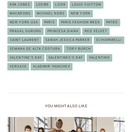
KIM JONES
LOEWE
LOOK
LOUIS VUITTON
MACARONS
MICHAEL KORS
NEW YORK
NEW YORK USA
PARIS
PARIS FASHION WEEK
PATBO
PRAGAL GURUNG
PRINCESA DIANA
RED VELVET
SAINT LAURENT
SARAH JESSICA PARKER
SCHIAPARELLI
SEMANA DE ALTA COSTURA
TORY BURCH
VALENTINE'S DAY
VALENTINES'S DAY
VALENTINO
VERSACE
VLADIMIR YAVACHEV
YOU MIGHT ALSO LIKE