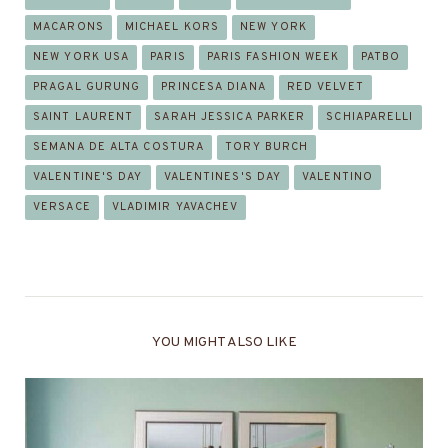
MACARONS
MICHAEL KORS
NEW YORK
NEW YORK USA
PARIS
PARIS FASHION WEEK
PATBO
PRAGAL GURUNG
PRINCESA DIANA
RED VELVET
SAINT LAURENT
SARAH JESSICA PARKER
SCHIAPARELLI
SEMANA DE ALTA COSTURA
TORY BURCH
VALENTINE'S DAY
VALENTINES'S DAY
VALENTINO
VERSACE
VLADIMIR YAVACHEV
YOU MIGHT ALSO LIKE