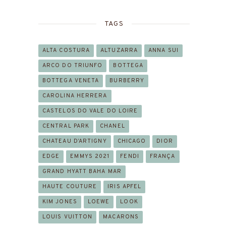
TAGS
ALTA COSTURA
ALTUZARRA
ANNA SUI
ARCO DO TRIUNFO
BOTTEGA
BOTTEGA VENETA
BURBERRY
CAROLINA HERRERA
CASTELOS DO VALE DO LOIRE
CENTRAL PARK
CHANEL
CHATEAU D’ARTIGNY
CHICAGO
DIOR
EDGE
EMMYS 2021
FENDI
FRANÇA
GRAND HYATT BAHA MAR
HAUTE COUTURE
IRIS APFEL
KIM JONES
LOEWE
LOOK
LOUIS VUITTON
MACARONS