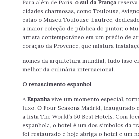
Para além de Paris,
o sul da França
reserva
cidades charmosas, como Toulouse, Avignon
estão o Museu Toulouse-Lautrec, dedicado
a maior coleção de pública do pintor; o Mu
artista contemporâneo em um prédio de arq
coração da Provence, que mistura instalaçõ
nomes da arquitetura mundial, tudo isso e
melhor da culinária internacional.
A ART
O renascimento espanhol
DE T
A
Espanha
vive um momento especial, tornan
luxo. O Four Seasons Madrid, inaugurado em
a lista The World’s 50 Best Hotels. Com loc
espanhola, o hotel é um dos símbolos da tr
foi restaurado e hoje abriga o hotel e um n