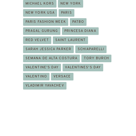
MICHAEL KORS
NEW YORK
NEW YORK USA
PARIS
PARIS FASHION WEEK
PATBO
PRAGAL GURUNG
PRINCESA DIANA
RED VELVET
SAINT LAURENT
SARAH JESSICA PARKER
SCHIAPARELLI
SEMANA DE ALTA COSTURA
TORY BURCH
VALENTINE'S DAY
VALENTINES'S DAY
VALENTINO
VERSACE
VLADIMIR YAVACHEV