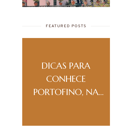
FEATURED POSTS
A
DICAS PARA
A
DA
CONHECE
PORTOFINO, NA
ITÁLIA