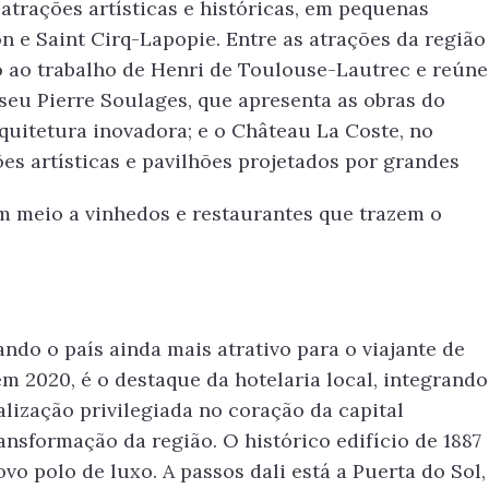
 atrações artísticas e históricas, em pequenas
 e Saint Cirq-Lapopie. Entre as atrações da região
 ao trabalho de Henri de Toulouse-Lautrec e reúne
seu Pierre Soulages, que apresenta as obras do
uitetura inovadora; e o Château La Coste, no
es artísticas e pavilhões projetados por grandes
m meio a vinhedos e restaurantes que trazem o
PRIMAVERA N
E VESTÍVEL
DECORAÇÃO 
ON COSTA
SUA CASA
do o país ainda mais atrativo para o viajante de
 2020, é o destaque da hotelaria local, integrando
alização privilegiada no coração da capital
ansformação da região. O histórico edifício de 1887
ovo polo de luxo. A passos dali está a Puerta do Sol,