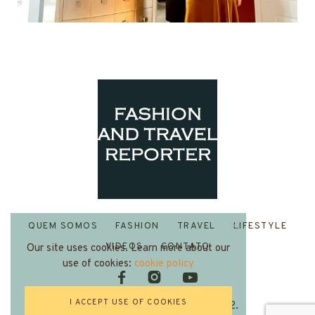
QUEM SOMOS
FASHION
TRAVEL
LIFESTYLE
VIDEOS
CONTATO
Our site uses cookies. Learn more about our
use of cookies:
cookie policy
I ACCEPT USE OF COOKIES
Fashion and Travel Reporter 2022.