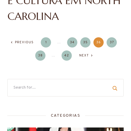
E CULTURA EM NORTH
CAROLINA
PREVIOUS
1
…
34
35
36
37
38
…
42
NEXT
CATEGORIAS