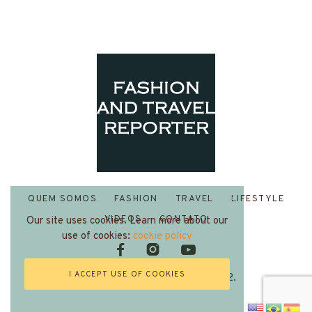
QUEM SOMOS
FASHION
TRAVEL
LIFESTYLE
VIDEOS
CONTATO
Our site uses cookies. Learn more about our
use of cookies:
cookie policy
I ACCEPT USE OF COOKIES
Fashion and Travel Reporter 2022.