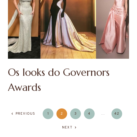
Os looks do Governors
Awards
PREVIOUS
1
2
3
4
…
42
NEXT